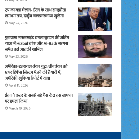
July 11, 2026
ट्रंप का बड़ा ऐलान- ईरान के साथ समझौता
लगभग तय, हार्मुज जलडमरूमध्य खुलेगा
May 24, 2026
पुलवामा मास्टरमाइंड हमजा बुरहान की अंतिम
यात्रा में Hizbul चीफ और Al-Badr सरगना
समेत कई आतंकी शामिल
May 23, 2026
अमेरिका-इजरायल-ईरान युद्ध: चीन ईरान को
एयर डिफेंस सिस्टम भेजने की तैयारी में,
अमेरिकी खुफिया रिपोर्ट में दावा
April 11, 2026
ईरान ने कतर के सबसे बड़े गैस केंद्र रास लाफान
पर हमला किया
March 19, 2026