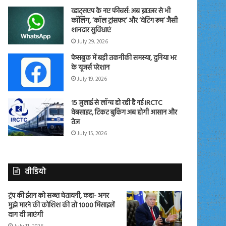
व्हाट्सएप के नए फीचर्स: अब ब्राउजर से भी
कॉलिंग, ‘कॉल ट्रांसफर’ और ‘वेटिंग रूम’ जैसी
शानदार सुविधाएं
July 29, 2026
फेसबुक में बड़ी तकनीकी समस्या, दुनिया भर
के यूजर्स परेशान
July 19, 2026
15 जुलाई से लॉन्च हो रही है नई IRCTC
वेबसाइट, टिकट बुकिंग अब होगी आसान और
तेज
July 15, 2026
वीडियो
ट्रंप की ईरान को सख्त चेतावनी, कहा- अगर
मुझे मारने की कोशिश की तो 1000 मिसाइलें
दाग दी जाएंगी