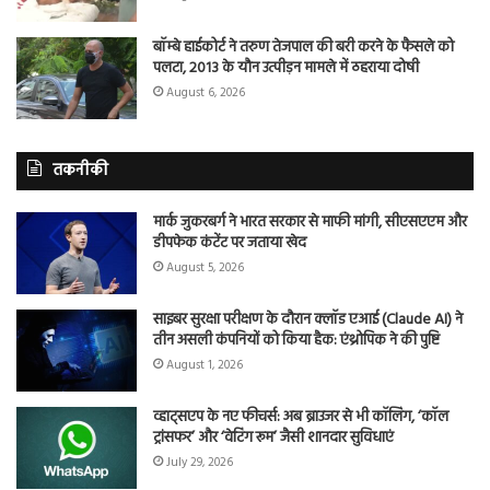
बॉम्बे हाईकोर्ट ने तरुण तेजपाल की बरी करने के फैसले को
पलटा, 2013 के यौन उत्पीड़न मामले में ठहराया दोषी
August 6, 2026
तकनीकी
मार्क जुकरबर्ग ने भारत सरकार से माफी मांगी, सीएसएएम और
डीपफेक कंटेंट पर जताया खेद
August 5, 2026
साइबर सुरक्षा परीक्षण के दौरान क्लॉड एआई (Claude AI) ने
तीन असली कंपनियों को किया हैक: एंथ्रोपिक ने की पुष्टि
August 1, 2026
व्हाट्सएप के नए फीचर्स: अब ब्राउजर से भी कॉलिंग, ‘कॉल
ट्रांसफर’ और ‘वेटिंग रूम’ जैसी शानदार सुविधाएं
July 29, 2026