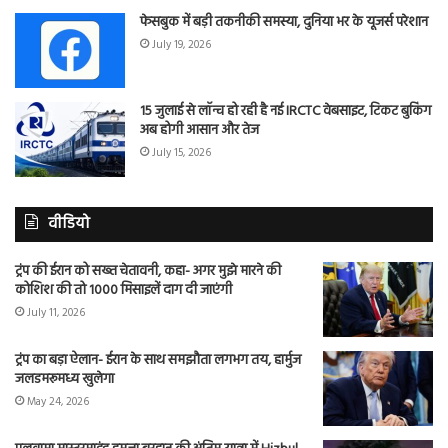
फेसबुक में बड़ी तकनीकी समस्या, दुनिया भर के यूजर्स परेशान
July 19, 2026
15 जुलाई से लॉन्च हो रही है नई IRCTC वेबसाइट, टिकट बुकिंग
अब होगी आसान और तेज
July 15, 2026
वीडियो
ट्रंप की ईरान को सख्त चेतावनी, कहा- अगर मुझे मारने की
कोशिश की तो 1000 मिसाइलें दाग दी जाएंगी
July 11, 2026
ट्रंप का बड़ा ऐलान- ईरान के साथ समझौता लगभग तय, हार्मुज
जलडमरूमध्य खुलेगा
May 24, 2026