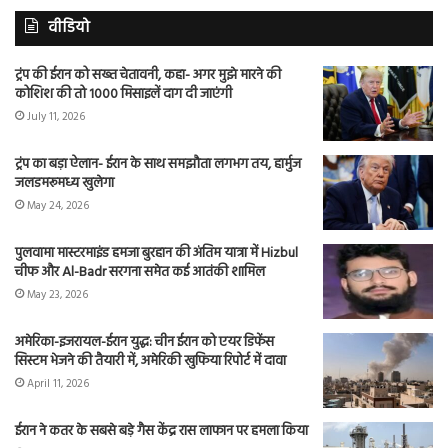
वीडियो
ट्रंप की ईरान को सख्त चेतावनी, कहा- अगर मुझे मारने की
कोशिश की तो 1000 मिसाइलें दाग दी जाएंगी
July 11, 2026
ट्रंप का बड़ा ऐलान- ईरान के साथ समझौता लगभग तय, हार्मुज
जलडमरूमध्य खुलेगा
May 24, 2026
पुलवामा मास्टरमाइंड हमजा बुरहान की अंतिम यात्रा में Hizbul
चीफ और Al-Badr सरगना समेत कई आतंकी शामिल
May 23, 2026
अमेरिका-इजरायल-ईरान युद्ध: चीन ईरान को एयर डिफेंस
सिस्टम भेजने की तैयारी में, अमेरिकी खुफिया रिपोर्ट में दावा
April 11, 2026
ईरान ने कतर के सबसे बड़े गैस केंद्र रास लाफान पर हमला किया