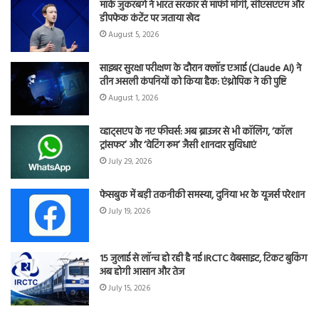
मार्क जुकरबर्ग ने भारत सरकार से माफी मांगी, सीएसएएम और
डीपफेक कंटेंट पर जताया खेद
August 5, 2026
साइबर सुरक्षा परीक्षण के दौरान क्लॉड एआई (Claude AI) ने
तीन असली कंपनियों को किया हैक: एंथ्रोपिक ने की पुष्टि
August 1, 2026
व्हाट्सएप के नए फीचर्स: अब ब्राउजर से भी कॉलिंग, ‘कॉल
ट्रांसफर’ और ‘वेटिंग रूम’ जैसी शानदार सुविधाएं
July 29, 2026
फेसबुक में बड़ी तकनीकी समस्या, दुनिया भर के यूजर्स परेशान
July 19, 2026
15 जुलाई से लॉन्च हो रही है नई IRCTC वेबसाइट, टिकट बुकिंग
अब होगी आसान और तेज
July 15, 2026