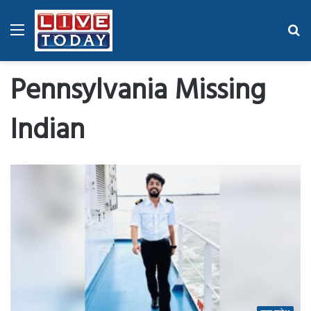
Menu
Se
fo
Pennsylvania Missing
Indian