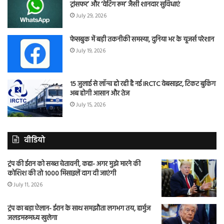
ट्रांसफर’ और ‘वेटिंग रूम’ जैसी शानदार सुविधाएं
July 29, 2026
फेसबुक में बड़ी तकनीकी समस्या, दुनिया भर के यूजर्स परेशान
July 19, 2026
15 जुलाई से लॉन्च हो रही है नई IRCTC वेबसाइट, टिकट बुकिंग
अब होगी आसान और तेज
July 15, 2026
वीडियो
ट्रंप की ईरान को सख्त चेतावनी, कहा- अगर मुझे मारने की
कोशिश की तो 1000 मिसाइलें दाग दी जाएंगी
July 11, 2026
ट्रंप का बड़ा ऐलान- ईरान के साथ समझौता लगभग तय, हार्मुज
जलडमरूमध्य खुलेगा