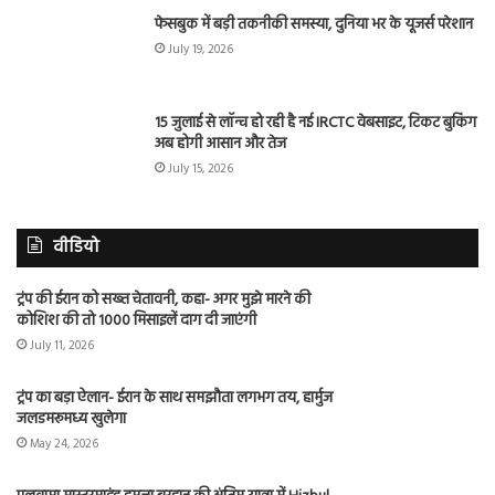
फेसबुक में बड़ी तकनीकी समस्या, दुनिया भर के यूजर्स परेशान
July 19, 2026
15 जुलाई से लॉन्च हो रही है नई IRCTC वेबसाइट, टिकट बुकिंग
अब होगी आसान और तेज
July 15, 2026
वीडियो
ट्रंप की ईरान को सख्त चेतावनी, कहा- अगर मुझे मारने की
कोशिश की तो 1000 मिसाइलें दाग दी जाएंगी
July 11, 2026
ट्रंप का बड़ा ऐलान- ईरान के साथ समझौता लगभग तय, हार्मुज
जलडमरूमध्य खुलेगा
May 24, 2026