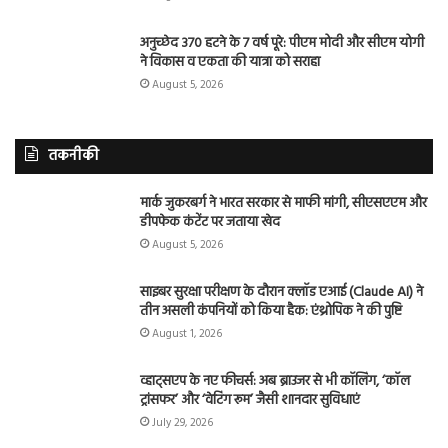
अनुच्छेद 370 हटने के 7 वर्ष पूरे: पीएम मोदी और सीएम योगी
ने विकास व एकता की यात्रा को सराहा
August 5, 2026
तकनीकी
मार्क जुकरबर्ग ने भारत सरकार से माफी मांगी, सीएसएएम और
डीपफेक कंटेंट पर जताया खेद
August 5, 2026
साइबर सुरक्षा परीक्षण के दौरान क्लॉड एआई (Claude AI) ने
तीन असली कंपनियों को किया हैक: एंथ्रोपिक ने की पुष्टि
August 1, 2026
व्हाट्सएप के नए फीचर्स: अब ब्राउजर से भी कॉलिंग, ‘कॉल
ट्रांसफर’ और ‘वेटिंग रूम’ जैसी शानदार सुविधाएं
July 29, 2026