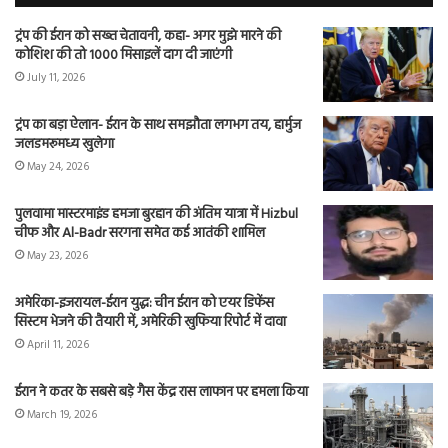
ट्रंप की ईरान को सख्त चेतावनी, कहा- अगर मुझे मारने की
कोशिश की तो 1000 मिसाइलें दाग दी जाएंगी
July 11, 2026
ट्रंप का बड़ा ऐलान- ईरान के साथ समझौता लगभग तय, हार्मुज
जलडमरूमध्य खुलेगा
May 24, 2026
पुलवामा मास्टरमाइंड हमजा बुरहान की अंतिम यात्रा में Hizbul
चीफ और Al-Badr सरगना समेत कई आतंकी शामिल
May 23, 2026
अमेरिका-इजरायल-ईरान युद्ध: चीन ईरान को एयर डिफेंस
सिस्टम भेजने की तैयारी में, अमेरिकी खुफिया रिपोर्ट में दावा
April 11, 2026
ईरान ने कतर के सबसे बड़े गैस केंद्र रास लाफान पर हमला किया
March 19, 2026