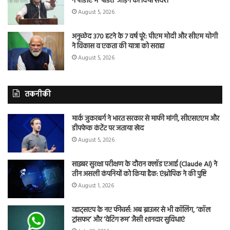
ने पीडीए में ‘पंडित’ जोड़ने का दिया संदेश
August 5, 2026
अनुच्छेद 370 हटने के 7 वर्ष पूरे: पीएम मोदी और सीएम योगी
ने विकास व एकता की यात्रा को सराहा
August 5, 2026
तकनीकी
मार्क जुकरबर्ग ने भारत सरकार से माफी मांगी, सीएसएएम और
डीपफेक कंटेंट पर जताया खेद
August 5, 2026
साइबर सुरक्षा परीक्षण के दौरान क्लॉड एआई (Claude AI) ने
तीन असली कंपनियों को किया हैक: एंथ्रोपिक ने की पुष्टि
August 1, 2026
व्हाट्सएप के नए फीचर्स: अब ब्राउजर से भी कॉलिंग, ‘कॉल
ट्रांसफर’ और ‘वेटिंग रूम’ जैसी शानदार सुविधाएं