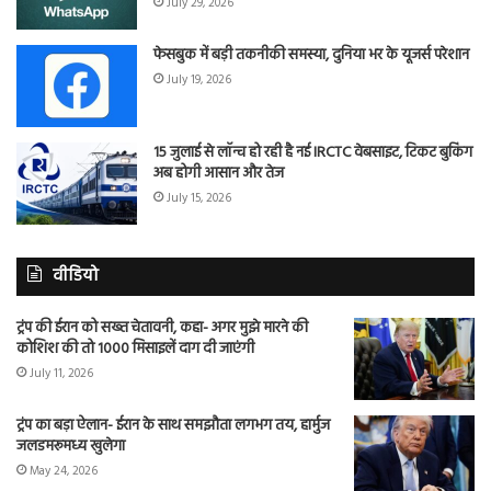
July 29, 2026
फेसबुक में बड़ी तकनीकी समस्या, दुनिया भर के यूजर्स परेशान
July 19, 2026
15 जुलाई से लॉन्च हो रही है नई IRCTC वेबसाइट, टिकट बुकिंग
अब होगी आसान और तेज
July 15, 2026
वीडियो
ट्रंप की ईरान को सख्त चेतावनी, कहा- अगर मुझे मारने की
कोशिश की तो 1000 मिसाइलें दाग दी जाएंगी
July 11, 2026
ट्रंप का बड़ा ऐलान- ईरान के साथ समझौता लगभग तय, हार्मुज
जलडमरूमध्य खुलेगा
May 24, 2026