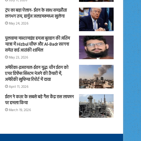
July 11, 2026
ट्रंप का बड़ा ऐलान- ईरान के साथ समझौता
लगभग तय, हार्मुज जलडमरूमध्य खुलेगा
May 24, 2026
पुलवामा मास्टरमाइंड हमजा बुरहान की अंतिम
यात्रा में Hizbul चीफ और Al-Badr सरगना
समेत कई आतंकी शामिल
May 23, 2026
अमेरिका-इजरायल-ईरान युद्ध: चीन ईरान को
एयर डिफेंस सिस्टम भेजने की तैयारी में,
अमेरिकी खुफिया रिपोर्ट में दावा
April 11, 2026
ईरान ने कतर के सबसे बड़े गैस केंद्र रास लाफान
पर हमला किया
March 19, 2026