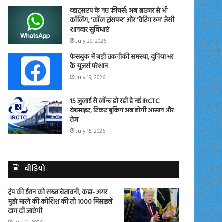
व्हाट्सएप के नए फीचर्स: अब ब्राउजर से भी
कॉलिंग, ‘कॉल ट्रांसफर’ और ‘वेटिंग रूम’ जैसी
शानदार सुविधाएं
July 29, 2026
फेसबुक में बड़ी तकनीकी समस्या, दुनिया भर
के यूजर्स परेशान
July 19, 2026
15 जुलाई से लॉन्च हो रही है नई IRCTC
वेबसाइट, टिकट बुकिंग अब होगी आसान और
तेज
July 15, 2026
वीडियो
ट्रंप की ईरान को सख्त चेतावनी, कहा- अगर
मुझे मारने की कोशिश की तो 1000 मिसाइलें
दाग दी जाएंगी