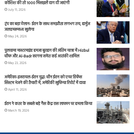
कोशिश की तो 1000 मिसाइलें दाग दी जाएंगी
July 11, 2026
ट्रंप का बड़ा ऐलान- ईरान के साथ समझौता लगभग तय, हार्मुज
जलडमरूमध्य खुलेगा
May 24, 2026
पुलवामा मास्टरमाइंड हमजा बुरहान की अंतिम यात्रा में Hizbul
चीफ और Al-Badr सरगना समेत कई आतंकी शामिल
May 23, 2026
अमेरिका-इजरायल-ईरान युद्ध: चीन ईरान को एयर डिफेंस
सिस्टम भेजने की तैयारी में, अमेरिकी खुफिया रिपोर्ट में दावा
April 11, 2026
ईरान ने कतर के सबसे बड़े गैस केंद्र रास लाफान पर हमला किया
March 19, 2026