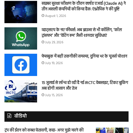
साइबर सुरक्षा परीक्षण के दौरान क्लॉड एआई (Claude AI) ने
तीन असली कंपनियों को किया हैक: एंथ्रोपिक ने की पुष्टि
August 1, 2026
व्हाट्सएप के नए फीचर्स: अब ब्राउजर से भी कॉलिंग, ‘कॉल
ट्रांसफर’ और ‘वेटिंग रूम’ जैसी शानदार सुविधाएं
July 29, 2026
फेसबुक में बड़ी तकनीकी समस्या, दुनिया भर के यूजर्स परेशान
July 19, 2026
15 जुलाई से लॉन्च हो रही है नई IRCTC वेबसाइट, टिकट बुकिंग
अब होगी आसान और तेज
July 15, 2026
वीडियो
ट्रंप की ईरान को सख्त चेतावनी, कहा- अगर मुझे मारने की