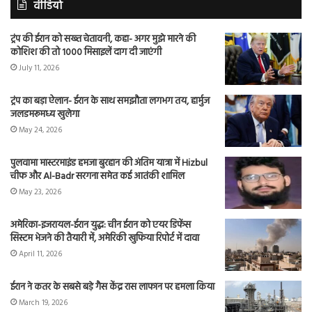
वीडियो
ट्रंप की ईरान को सख्त चेतावनी, कहा- अगर मुझे मारने की
कोशिश की तो 1000 मिसाइलें दाग दी जाएंगी
July 11, 2026
ट्रंप का बड़ा ऐलान- ईरान के साथ समझौता लगभग तय, हार्मुज
जलडमरूमध्य खुलेगा
May 24, 2026
पुलवामा मास्टरमाइंड हमजा बुरहान की अंतिम यात्रा में Hizbul
चीफ और Al-Badr सरगना समेत कई आतंकी शामिल
May 23, 2026
अमेरिका-इजरायल-ईरान युद्ध: चीन ईरान को एयर डिफेंस
सिस्टम भेजने की तैयारी में, अमेरिकी खुफिया रिपोर्ट में दावा
April 11, 2026
ईरान ने कतर के सबसे बड़े गैस केंद्र रास लाफान पर हमला किया
March 19, 2026