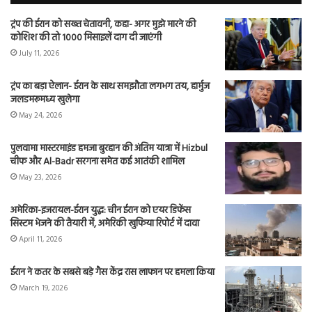
ट्रंप की ईरान को सख्त चेतावनी, कहा- अगर मुझे मारने की
कोशिश की तो 1000 मिसाइलें दाग दी जाएंगी
July 11, 2026
ट्रंप का बड़ा ऐलान- ईरान के साथ समझौता लगभग तय, हार्मुज
जलडमरूमध्य खुलेगा
May 24, 2026
पुलवामा मास्टरमाइंड हमजा बुरहान की अंतिम यात्रा में Hizbul
चीफ और Al-Badr सरगना समेत कई आतंकी शामिल
May 23, 2026
अमेरिका-इजरायल-ईरान युद्ध: चीन ईरान को एयर डिफेंस
सिस्टम भेजने की तैयारी में, अमेरिकी खुफिया रिपोर्ट में दावा
April 11, 2026
ईरान ने कतर के सबसे बड़े गैस केंद्र रास लाफान पर हमला किया
March 19, 2026