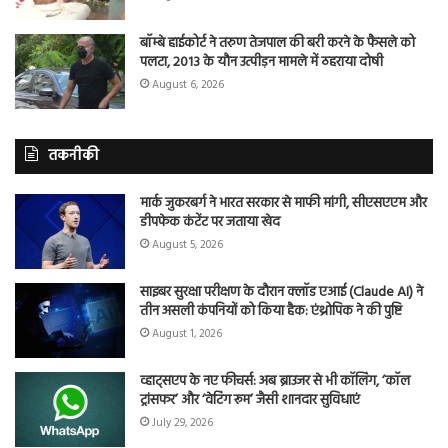
बॉम्बे हाईकोर्ट ने तरुण तेजपाल की बरी करने के फैसले को
पलटा, 2013 के यौन उत्पीड़न मामले में ठहराया दोषी
August 6, 2026
तकनीकी
मार्क जुकरबर्ग ने भारत सरकार से माफी मांगी, सीएसएएम और
डीपफेक कंटेंट पर जताया खेद
August 5, 2026
साइबर सुरक्षा परीक्षण के दौरान क्लॉड एआई (Claude AI) ने
तीन असली कंपनियों को किया हैक: एंथ्रोपिक ने की पुष्टि
August 1, 2026
व्हाट्सएप के नए फीचर्स: अब ब्राउजर से भी कॉलिंग, ‘कॉल
ट्रांसफर’ और ‘वेटिंग रूम’ जैसी शानदार सुविधाएं
July 29, 2026