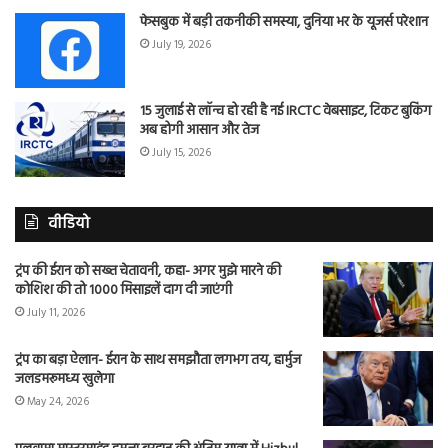
फेसबुक में बड़ी तकनीकी समस्या, दुनिया भर के यूजर्स परेशान
July 19, 2026
15 जुलाई से लॉन्च हो रही है नई IRCTC वेबसाइट, टिकट बुकिंग
अब होगी आसान और तेज
July 15, 2026
वीडियो
ट्रंप की ईरान को सख्त चेतावनी, कहा- अगर मुझे मारने की
कोशिश की तो 1000 मिसाइलें दाग दी जाएंगी
July 11, 2026
ट्रंप का बड़ा ऐलान- ईरान के साथ समझौता लगभग तय, हार्मुज
जलडमरूमध्य खुलेगा
May 24, 2026