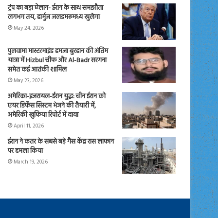
ट्रंप का बड़ा ऐलान- ईरान के साथ समझौता
लगभग तय, हार्मुज जलडमरूमध्य खुलेगा
May 24, 2026
पुलवामा मास्टरमाइंड हमजा बुरहान की अंतिम
यात्रा में Hizbul चीफ और Al-Badr सरगना
समेत कई आतंकी शामिल
May 23, 2026
अमेरिका-इजरायल-ईरान युद्ध: चीन ईरान को
एयर डिफेंस सिस्टम भेजने की तैयारी में,
अमेरिकी खुफिया रिपोर्ट में दावा
April 11, 2026
ईरान ने कतर के सबसे बड़े गैस केंद्र रास लाफान
पर हमला किया
March 19, 2026