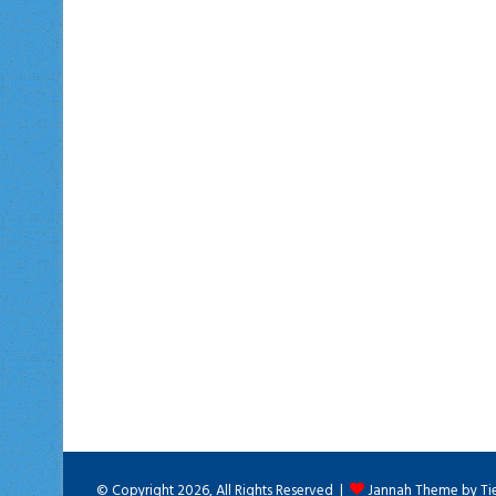
© Copyright 2026, All Rights Reserved |
Jannah Theme by Ti