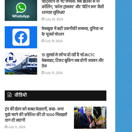
व्हाट्सएप के नए फीचर्स: अब ब्राउजर से भी
कॉलिंग, ‘कॉल ट्रांसफर’ और ‘वेटिंग रूम’ जैसी
शानदार सुविधाएं
July 29, 2026
फेसबुक में बड़ी तकनीकी समस्या, दुनिया भर
के यूजर्स परेशान
July 19, 2026
15 जुलाई से लॉन्च हो रही है नई IRCTC
वेबसाइट, टिकट बुकिंग अब होगी आसान और
तेज
July 15, 2026
वीडियो
ट्रंप की ईरान को सख्त चेतावनी, कहा- अगर
मुझे मारने की कोशिश की तो 1000 मिसाइलें
दाग दी जाएंगी
July 11, 2026