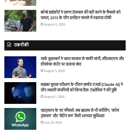
बॉम्बे हाईकोर्ट ने तरुण तेजपाल की बरी करने के फैसले को
पलटा, 2013 के यौन उत्पीड़न मामले में ठहराया दोषी
August 6, 2026
तकनीकी
मार्क जुकरबर्ग ने भारत सरकार से माफी मांगी, सीएसएएम और
डीपफेक कंटेंट पर जताया खेद
August 5, 2026
साइबर सुरक्षा परीक्षण के दौरान क्लॉड एआई (Claude AI) ने
तीन असली कंपनियों को किया हैक: एंथ्रोपिक ने की पुष्टि
August 1, 2026
व्हाट्सएप के नए फीचर्स: अब ब्राउजर से भी कॉलिंग, ‘कॉल
ट्रांसफर’ और ‘वेटिंग रूम’ जैसी शानदार सुविधाएं
July 29, 2026