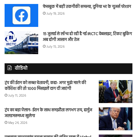
फेसबुक में बड़ी तकनीकी समस्या, दुनिया भर के यूजर्स परेशान
July 19, 2026
15 जुलाई से लॉन्च हो रही है नई IRCTC वेबसाइट, टिकट बुकिंग
अब होगी आसान और तेज
July 15, 2026
वीडियो
ट्रंप की ईरान को सख्त चेतावनी, कहा- अगर मुझे मारने की
कोशिश की तो 1000 मिसाइलें दाग दी जाएंगी
July 11, 2026
ट्रंप का बड़ा ऐलान- ईरान के साथ समझौता लगभग तय, हार्मुज
जलडमरूमध्य खुलेगा
May 24, 2026