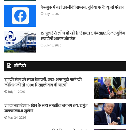
फेसबुक में बड़ी तकनीकी समस्या, दुनिया भर के यूजर्स परेशान
July 19, 2026
15 जुलाई से लॉन्च हो रही है नई IRCTC वेबसाइट, टिकट बुकिंग
अब होगी आसान और तेज
July 15, 2026
वीडियो
ट्रंप की ईरान को सख्त चेतावनी, कहा- अगर मुझे मारने की
कोशिश की तो 1000 मिसाइलें दाग दी जाएंगी
July 11, 2026
ट्रंप का बड़ा ऐलान- ईरान के साथ समझौता लगभग तय, हार्मुज
जलडमरूमध्य खुलेगा
May 24, 2026