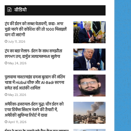
वीडियो
ट्रंप की ईरान को सख्त चेतावनी, कहा- अगर
मुझे मारने की कोशिश की तो 1000 मिसाइलें
दाग दी जाएंगी
July 11, 2026
ट्रंप का बड़ा ऐलान- ईरान के साथ समझौता
लगभग तय, हार्मुज जलडमरूमध्य खुलेगा
May 24, 2026
पुलवामा मास्टरमाइंड हमजा बुरहान की अंतिम
यात्रा में Hizbul चीफ और Al-Badr सरगना
समेत कई आतंकी शामिल
May 23, 2026
अमेरिका-इजरायल-ईरान युद्ध: चीन ईरान को
एयर डिफेंस सिस्टम भेजने की तैयारी में,
अमेरिकी खुफिया रिपोर्ट में दावा
April 11, 2026