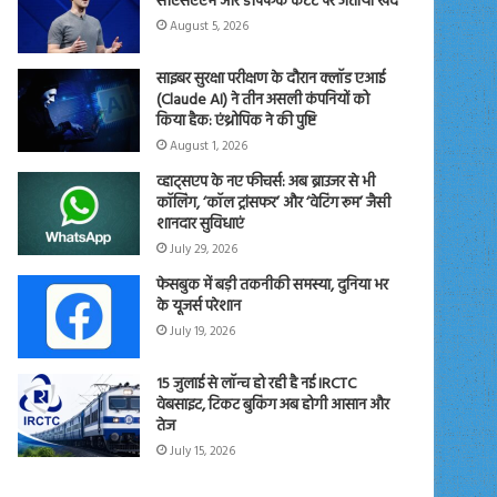
सीएसएएम और डीपफेक कंटेंट पर जताया खेद
August 5, 2026
साइबर सुरक्षा परीक्षण के दौरान क्लॉड एआई
(Claude AI) ने तीन असली कंपनियों को
किया हैक: एंथ्रोपिक ने की पुष्टि
August 1, 2026
व्हाट्सएप के नए फीचर्स: अब ब्राउजर से भी
कॉलिंग, ‘कॉल ट्रांसफर’ और ‘वेटिंग रूम’ जैसी
शानदार सुविधाएं
July 29, 2026
फेसबुक में बड़ी तकनीकी समस्या, दुनिया भर
के यूजर्स परेशान
July 19, 2026
15 जुलाई से लॉन्च हो रही है नई IRCTC
वेबसाइट, टिकट बुकिंग अब होगी आसान और
तेज
July 15, 2026