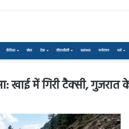
कॅरिअर
खेल
टेक
जीवनशैली
स्वास्थ्य
मनोरंजन
धर्म
: खाई में गिरी टैक्सी, गुजरात 