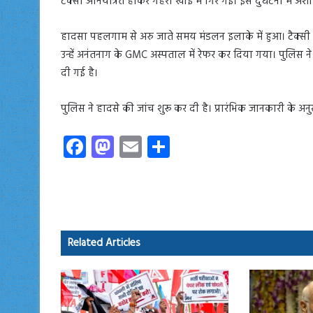
टैक्सी अनियंत्रित होकर गहरी खाई में गिर गई। इस दुर्घटना में 
हादसा पहलगाम से अरु जाते समय मंडलन इलाके में हुआ। टैक्सी 
उन्हें अनंतनाग के GMC अस्पताल में रेफर कर दिया गया। पुलिस ने 
दी गई है।
पुलिस ने हादसे की जांच शुरू कर दी है। प्रारंभिक जानकारी के अनुसा
Fa
M
E
S
ce
as
m
ha
b
to
ail
re
o
d
ok
o
Related Articles
n