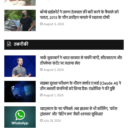
बॉम्बे हाईकोर्ट ने तरुण तेजपाल की बरी करने के फैसले को
पलटा, 2013 के यौन उत्पीड़न मामले में ठहराया दोषी
August 6, 2026
तकनीकी
मार्क जुकरबर्ग ने भारत सरकार से माफी मांगी, सीएसएएम और
डीपफेक कंटेंट पर जताया खेद
August 5, 2026
साइबर सुरक्षा परीक्षण के दौरान क्लॉड एआई (Claude AI) ने
तीन असली कंपनियों को किया हैक: एंथ्रोपिक ने की पुष्टि
August 1, 2026
व्हाट्सएप के नए फीचर्स: अब ब्राउजर से भी कॉलिंग, ‘कॉल
ट्रांसफर’ और ‘वेटिंग रूम’ जैसी शानदार सुविधाएं
July 29, 2026