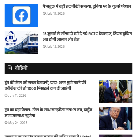
फेसबुक में बड़ी तकनीकी समस्या, दुनिया भर के यूजर्स परेशान
July 19, 2026
15 जुलाई से लॉन्च हो रही है नई IRCTC वेबसाइट, टिकट बुकिंग
अब होगी आसान और तेज
July 15, 2026
वीडियो
ट्रंप की ईरान को सख्त चेतावनी, कहा- अगर मुझे मारने की
कोशिश की तो 1000 मिसाइलें दाग दी जाएंगी
July 11, 2026
ट्रंप का बड़ा ऐलान- ईरान के साथ समझौता लगभग तय, हार्मुज
जलडमरूमध्य खुलेगा
May 24, 2026