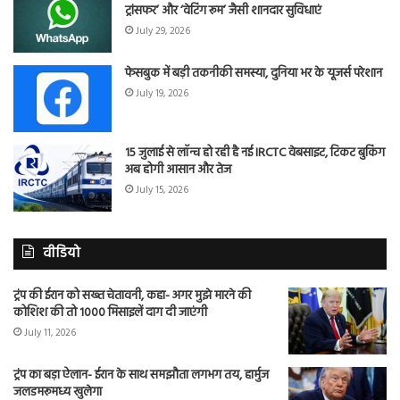
ट्रांसफर’ और ‘वेटिंग रूम’ जैसी शानदार सुविधाएं
July 29, 2026
फेसबुक में बड़ी तकनीकी समस्या, दुनिया भर के यूजर्स परेशान
July 19, 2026
15 जुलाई से लॉन्च हो रही है नई IRCTC वेबसाइट, टिकट बुकिंग
अब होगी आसान और तेज
July 15, 2026
वीडियो
ट्रंप की ईरान को सख्त चेतावनी, कहा- अगर मुझे मारने की
कोशिश की तो 1000 मिसाइलें दाग दी जाएंगी
July 11, 2026
ट्रंप का बड़ा ऐलान- ईरान के साथ समझौता लगभग तय, हार्मुज
जलडमरूमध्य खुलेगा