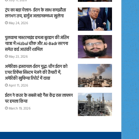
July 11, 2026
ट्रंप का बड़ा ऐलान- ईरान के साथ समझौता
लगभग तय, हार्मुज जलडमरूमध्य खुलेगा
May 24, 2026
पुलवामा मास्टरमाइंड हमजा बुरहान की अंतिम
यात्रा में Hizbul चीफ और Al-Badr सरगना
समेत कई आतंकी शामिल
May 23, 2026
अमेरिका-इजरायल-ईरान युद्ध: चीन ईरान को
एयर डिफेंस सिस्टम भेजने की तैयारी में,
अमेरिकी खुफिया रिपोर्ट में दावा
April 11, 2026
ईरान ने कतर के सबसे बड़े गैस केंद्र रास लाफान
पर हमला किया
March 19, 2026