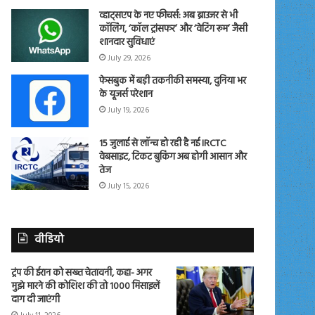
व्हाट्सएप के नए फीचर्स: अब ब्राउजर से भी
कॉलिंग, ‘कॉल ट्रांसफर’ और ‘वेटिंग रूम’ जैसी
शानदार सुविधाएं
July 29, 2026
फेसबुक में बड़ी तकनीकी समस्या, दुनिया भर
के यूजर्स परेशान
July 19, 2026
15 जुलाई से लॉन्च हो रही है नई IRCTC
वेबसाइट, टिकट बुकिंग अब होगी आसान और
तेज
July 15, 2026
वीडियो
ट्रंप की ईरान को सख्त चेतावनी, कहा- अगर
मुझे मारने की कोशिश की तो 1000 मिसाइलें
दाग दी जाएंगी