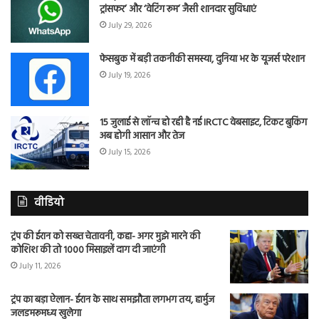
ट्रांसफर’ और ‘वेटिंग रूम’ जैसी शानदार सुविधाएं
July 29, 2026
फेसबुक में बड़ी तकनीकी समस्या, दुनिया भर के यूजर्स परेशान
July 19, 2026
15 जुलाई से लॉन्च हो रही है नई IRCTC वेबसाइट, टिकट बुकिंग
अब होगी आसान और तेज
July 15, 2026
वीडियो
ट्रंप की ईरान को सख्त चेतावनी, कहा- अगर मुझे मारने की
कोशिश की तो 1000 मिसाइलें दाग दी जाएंगी
July 11, 2026
ट्रंप का बड़ा ऐलान- ईरान के साथ समझौता लगभग तय, हार्मुज
जलडमरूमध्य खुलेगा