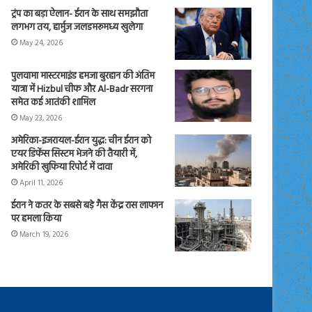
ट्रंप का बड़ा ऐलान- ईरान के साथ समझौता
लगभग तय, हार्मुज जलडमरूमध्य खुलेगा
May 24, 2026
पुलवामा मास्टरमाइंड हमजा बुरहान की अंतिम
यात्रा में Hizbul चीफ और Al-Badr सरगना
समेत कई आतंकी शामिल
May 23, 2026
अमेरिका-इजरायल-ईरान युद्ध: चीन ईरान को
एयर डिफेंस सिस्टम भेजने की तैयारी में,
अमेरिकी खुफिया रिपोर्ट में दावा
April 11, 2026
ईरान ने कतर के सबसे बड़े गैस केंद्र रास लाफान
पर हमला किया
March 19, 2026