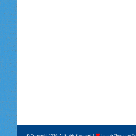
© Copyright 2026, All Rights Reserved |
Jannah Theme by Ti