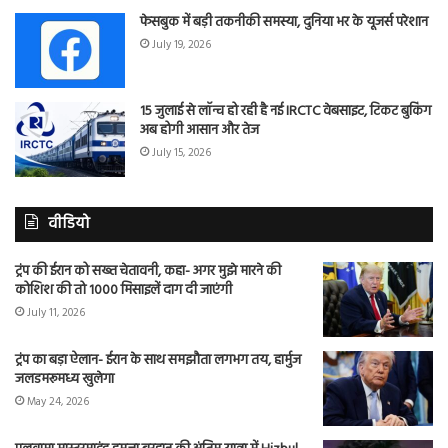
फेसबुक में बड़ी तकनीकी समस्या, दुनिया भर के यूजर्स परेशान
July 19, 2026
15 जुलाई से लॉन्च हो रही है नई IRCTC वेबसाइट, टिकट बुकिंग
अब होगी आसान और तेज
July 15, 2026
वीडियो
ट्रंप की ईरान को सख्त चेतावनी, कहा- अगर मुझे मारने की
कोशिश की तो 1000 मिसाइलें दाग दी जाएंगी
July 11, 2026
ट्रंप का बड़ा ऐलान- ईरान के साथ समझौता लगभग तय, हार्मुज
जलडमरूमध्य खुलेगा
May 24, 2026