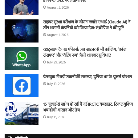
डीपफेक कंटेंट पर जताया खेद
August 5, 2026
साइबर सुरक्षा परीक्षण के दौरान क्लॉड एआई (Claude AI) ने
तीन असली कंपनियों को किया हैक: एंथ्रोपिक ने की पुष्टि
August 1, 2026
व्हाट्सएप के नए फीचर्स: अब ब्राउजर से भी कॉलिंग, ‘कॉल
ट्रांसफर’ और ‘वेटिंग रूम’ जैसी शानदार सुविधाएं
July 29, 2026
फेसबुक में बड़ी तकनीकी समस्या, दुनिया भर के यूजर्स परेशान
July 19, 2026
15 जुलाई से लॉन्च हो रही है नई IRCTC वेबसाइट, टिकट बुकिंग
अब होगी आसान और तेज
July 15, 2026