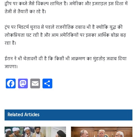
द्वीप पर कब्जे जैसे विकल्प शामिल हैं। अमेरिका और इजराइल इस दिशा में
तेजी से तैयारी कर रहे हैं।
ट्रंप पर मिडटर्म चुनाव से पहले राजनीतिक दबाव भी है क्योंकि युद्ध की
लोकप्रियता घट रही है और आम अमेरिकियों पर इसका आर्थिक बोझ बढ़
रहा है।
ईरान ने भी चेतावनी दी है कि किसी भी आक्रमण का मुंहतोड़ जवाब दिया
जाएगा।
Fa
M
E
S
ce
as
m
ha
b
to
ail
re
o
d
Related Articles
ok
o
n