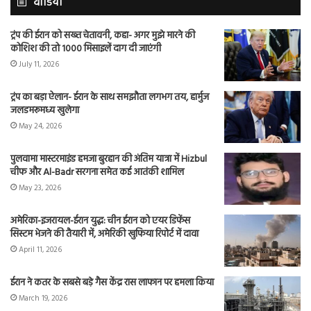
वीडियो
ट्रंप की ईरान को सख्त चेतावनी, कहा- अगर मुझे मारने की
कोशिश की तो 1000 मिसाइलें दाग दी जाएंगी
July 11, 2026
ट्रंप का बड़ा ऐलान- ईरान के साथ समझौता लगभग तय, हार्मुज
जलडमरूमध्य खुलेगा
May 24, 2026
पुलवामा मास्टरमाइंड हमजा बुरहान की अंतिम यात्रा में Hizbul
चीफ और Al-Badr सरगना समेत कई आतंकी शामिल
May 23, 2026
अमेरिका-इजरायल-ईरान युद्ध: चीन ईरान को एयर डिफेंस
सिस्टम भेजने की तैयारी में, अमेरिकी खुफिया रिपोर्ट में दावा
April 11, 2026
ईरान ने कतर के सबसे बड़े गैस केंद्र रास लाफान पर हमला किया
March 19, 2026