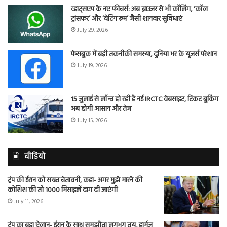
व्हाट्सएप के नए फीचर्स: अब ब्राउजर से भी कॉलिंग, ‘कॉल
ट्रांसफर’ और ‘वेटिंग रूम’ जैसी शानदार सुविधाएं
July 29, 2026
फेसबुक में बड़ी तकनीकी समस्या, दुनिया भर के यूजर्स परेशान
July 19, 2026
15 जुलाई से लॉन्च हो रही है नई IRCTC वेबसाइट, टिकट बुकिंग
अब होगी आसान और तेज
July 15, 2026
वीडियो
ट्रंप की ईरान को सख्त चेतावनी, कहा- अगर मुझे मारने की
कोशिश की तो 1000 मिसाइलें दाग दी जाएंगी
July 11, 2026
ट्रंप का बड़ा ऐलान- ईरान के साथ समझौता लगभग तय, हार्मुज