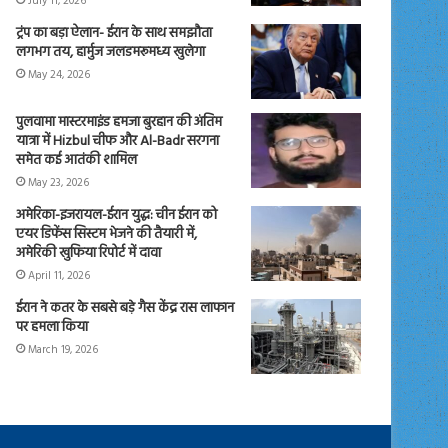
July 11, 2026
ट्रंप का बड़ा ऐलान- ईरान के साथ समझौता
लगभग तय, हार्मुज जलडमरूमध्य खुलेगा
May 24, 2026
पुलवामा मास्टरमाइंड हमजा बुरहान की अंतिम
यात्रा में Hizbul चीफ और Al-Badr सरगना
समेत कई आतंकी शामिल
May 23, 2026
अमेरिका-इजरायल-ईरान युद्ध: चीन ईरान को
एयर डिफेंस सिस्टम भेजने की तैयारी में,
अमेरिकी खुफिया रिपोर्ट में दावा
April 11, 2026
ईरान ने कतर के सबसे बड़े गैस केंद्र रास लाफान
पर हमला किया
March 19, 2026