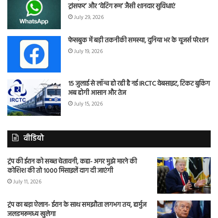
ट्रांसफर’ और ‘वेटिंग रूम’ जैसी शानदार सुविधाएं
July 29, 2026
फेसबुक में बड़ी तकनीकी समस्या, दुनिया भर के यूजर्स परेशान
July 19, 2026
15 जुलाई से लॉन्च हो रही है नई IRCTC वेबसाइट, टिकट बुकिंग
अब होगी आसान और तेज
July 15, 2026
वीडियो
ट्रंप की ईरान को सख्त चेतावनी, कहा- अगर मुझे मारने की
कोशिश की तो 1000 मिसाइलें दाग दी जाएंगी
July 11, 2026
ट्रंप का बड़ा ऐलान- ईरान के साथ समझौता लगभग तय, हार्मुज
जलडमरूमध्य खुलेगा