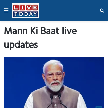
Menu
Se
fo
Mann Ki Baat live
updates