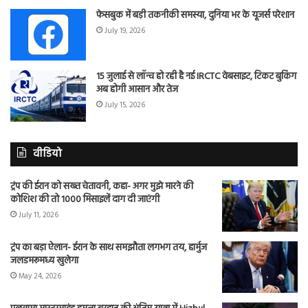
फेसबुक में बड़ी तकनीकी समस्या, दुनिया भर के यूजर्स परेशान
July 19, 2026
15 जुलाई से लॉन्च हो रही है नई IRCTC वेबसाइट, टिकट बुकिंग
अब होगी आसान और तेज
July 15, 2026
वीडियो
ट्रंप की ईरान को सख्त चेतावनी, कहा- अगर मुझे मारने की
कोशिश की तो 1000 मिसाइलें दाग दी जाएंगी
July 11, 2026
ट्रंप का बड़ा ऐलान- ईरान के साथ समझौता लगभग तय, हार्मुज
जलडमरूमध्य खुलेगा
May 24, 2026