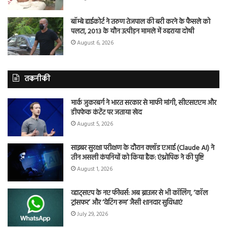
बॉम्बे हाईकोर्ट ने तरुण तेजपाल की बरी करने के फैसले को
पलटा, 2013 के यौन उत्पीड़न मामले में ठहराया दोषी
August 6, 2026
तकनीकी
मार्क जुकरबर्ग ने भारत सरकार से माफी मांगी, सीएसएएम और
डीपफेक कंटेंट पर जताया खेद
August 5, 2026
साइबर सुरक्षा परीक्षण के दौरान क्लॉड एआई (Claude AI) ने
तीन असली कंपनियों को किया हैक: एंथ्रोपिक ने की पुष्टि
August 1, 2026
व्हाट्सएप के नए फीचर्स: अब ब्राउजर से भी कॉलिंग, ‘कॉल
ट्रांसफर’ और ‘वेटिंग रूम’ जैसी शानदार सुविधाएं
July 29, 2026