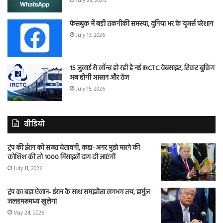
July 29, 2026
फेसबुक में बड़ी तकनीकी समस्या, दुनिया भर के यूजर्स परेशान
July 19, 2026
15 जुलाई से लॉन्च हो रही है नई IRCTC वेबसाइट, टिकट बुकिंग
अब होगी आसान और तेज
July 15, 2026
वीडियो
ट्रंप की ईरान को सख्त चेतावनी, कहा- अगर मुझे मारने की
कोशिश की तो 1000 मिसाइलें दाग दी जाएंगी
July 11, 2026
ट्रंप का बड़ा ऐलान- ईरान के साथ समझौता लगभग तय, हार्मुज
जलडमरूमध्य खुलेगा
May 24, 2026