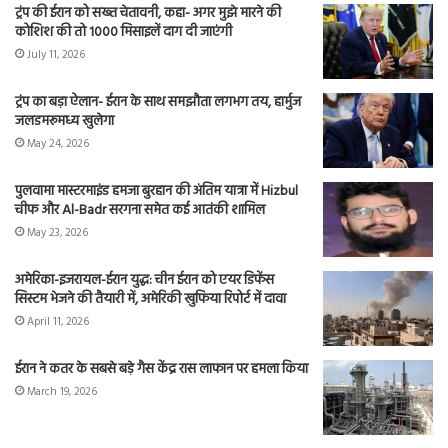
ट्रंप की ईरान को सख्त चेतावनी, कहा- अगर मुझे मारने की
कोशिश की तो 1000 मिसाइलें दाग दी जाएंगी
July 11, 2026
ट्रंप का बड़ा ऐलान- ईरान के साथ समझौता लगभग तय, हार्मुज
जलडमरूमध्य खुलेगा
May 24, 2026
पुलवामा मास्टरमाइंड हमजा बुरहान की अंतिम यात्रा में Hizbul
चीफ और Al-Badr सरगना समेत कई आतंकी शामिल
May 23, 2026
अमेरिका-इजरायल-ईरान युद्ध: चीन ईरान को एयर डिफेंस
सिस्टम भेजने की तैयारी में, अमेरिकी खुफिया रिपोर्ट में दावा
April 11, 2026
ईरान ने कतर के सबसे बड़े गैस केंद्र रास लाफान पर हमला किया
March 19, 2026