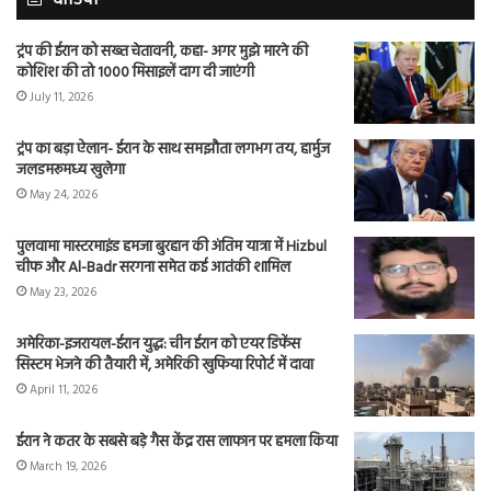
ट्रंप की ईरान को सख्त चेतावनी, कहा- अगर मुझे मारने की
कोशिश की तो 1000 मिसाइलें दाग दी जाएंगी
July 11, 2026
ट्रंप का बड़ा ऐलान- ईरान के साथ समझौता लगभग तय, हार्मुज
जलडमरूमध्य खुलेगा
May 24, 2026
पुलवामा मास्टरमाइंड हमजा बुरहान की अंतिम यात्रा में Hizbul
चीफ और Al-Badr सरगना समेत कई आतंकी शामिल
May 23, 2026
अमेरिका-इजरायल-ईरान युद्ध: चीन ईरान को एयर डिफेंस
सिस्टम भेजने की तैयारी में, अमेरिकी खुफिया रिपोर्ट में दावा
April 11, 2026
ईरान ने कतर के सबसे बड़े गैस केंद्र रास लाफान पर हमला किया
March 19, 2026