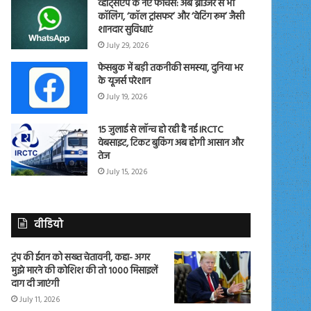
व्हाट्सएप के नए फीचर्स: अब ब्राउजर से भी
कॉलिंग, ‘कॉल ट्रांसफर’ और ‘वेटिंग रूम’ जैसी
शानदार सुविधाएं
July 29, 2026
फेसबुक में बड़ी तकनीकी समस्या, दुनिया भर
के यूजर्स परेशान
July 19, 2026
15 जुलाई से लॉन्च हो रही है नई IRCTC
वेबसाइट, टिकट बुकिंग अब होगी आसान और
तेज
July 15, 2026
वीडियो
ट्रंप की ईरान को सख्त चेतावनी, कहा- अगर
मुझे मारने की कोशिश की तो 1000 मिसाइलें
दाग दी जाएंगी
July 11, 2026