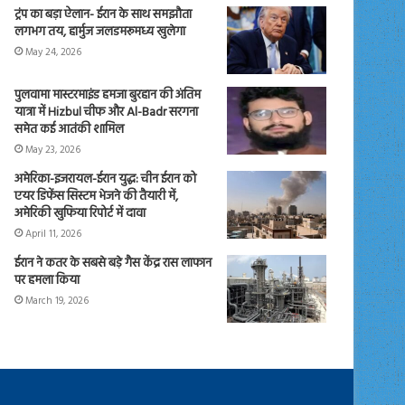
ट्रंप का बड़ा ऐलान- ईरान के साथ समझौता
लगभग तय, हार्मुज जलडमरूमध्य खुलेगा
May 24, 2026
पुलवामा मास्टरमाइंड हमजा बुरहान की अंतिम
यात्रा में Hizbul चीफ और Al-Badr सरगना
समेत कई आतंकी शामिल
May 23, 2026
अमेरिका-इजरायल-ईरान युद्ध: चीन ईरान को
एयर डिफेंस सिस्टम भेजने की तैयारी में,
अमेरिकी खुफिया रिपोर्ट में दावा
April 11, 2026
ईरान ने कतर के सबसे बड़े गैस केंद्र रास लाफान
पर हमला किया
March 19, 2026