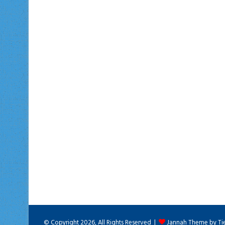
© Copyright 2026, All Rights Reserved |
Jannah Theme by Ti