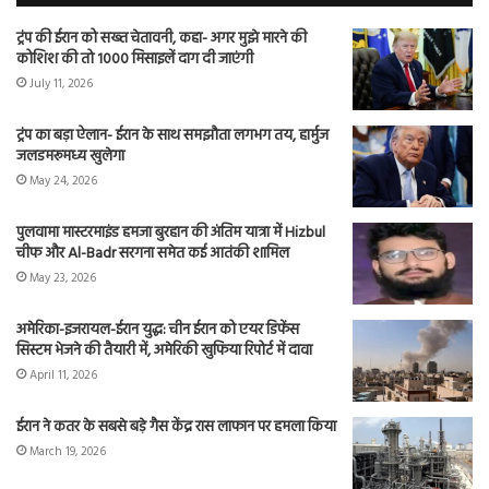
ट्रंप की ईरान को सख्त चेतावनी, कहा- अगर मुझे मारने की
कोशिश की तो 1000 मिसाइलें दाग दी जाएंगी
July 11, 2026
ट्रंप का बड़ा ऐलान- ईरान के साथ समझौता लगभग तय, हार्मुज
जलडमरूमध्य खुलेगा
May 24, 2026
पुलवामा मास्टरमाइंड हमजा बुरहान की अंतिम यात्रा में Hizbul
चीफ और Al-Badr सरगना समेत कई आतंकी शामिल
May 23, 2026
अमेरिका-इजरायल-ईरान युद्ध: चीन ईरान को एयर डिफेंस
सिस्टम भेजने की तैयारी में, अमेरिकी खुफिया रिपोर्ट में दावा
April 11, 2026
ईरान ने कतर के सबसे बड़े गैस केंद्र रास लाफान पर हमला किया
March 19, 2026