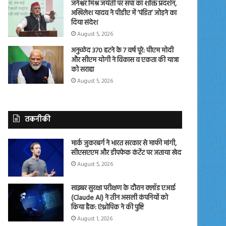
जनेश्वर मिश्र जयंती पर सपा का शक्ति प्रदर्शन,
अखिलेश यादव ने पीडीए में ‘पंडित’ जोड़ने का
दिया संदेश
August 5, 2026
अनुच्छेद 370 हटने के 7 वर्ष पूरे: पीएम मोदी
और सीएम योगी ने विकास व एकता की यात्रा
को सराहा
August 5, 2026
तकनीकी
मार्क जुकरबर्ग ने भारत सरकार से माफी मांगी,
सीएसएएम और डीपफेक कंटेंट पर जताया खेद
August 5, 2026
साइबर सुरक्षा परीक्षण के दौरान क्लॉड एआई
(Claude AI) ने तीन असली कंपनियों को
किया हैक: एंथ्रोपिक ने की पुष्टि
August 1, 2026