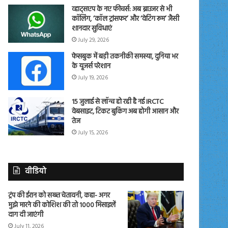
व्हाट्सएप के नए फीचर्स: अब ब्राउजर से भी
कॉलिंग, ‘कॉल ट्रांसफर’ और ‘वेटिंग रूम’ जैसी
शानदार सुविधाएं
July 29, 2026
फेसबुक में बड़ी तकनीकी समस्या, दुनिया भर
के यूजर्स परेशान
July 19, 2026
15 जुलाई से लॉन्च हो रही है नई IRCTC
वेबसाइट, टिकट बुकिंग अब होगी आसान और
तेज
July 15, 2026
वीडियो
ट्रंप की ईरान को सख्त चेतावनी, कहा- अगर
मुझे मारने की कोशिश की तो 1000 मिसाइलें
दाग दी जाएंगी
July 11, 2026