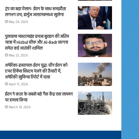
ट्रंप का बड़ा ऐलान- ईरान के साथ समझौता
लगभग तय, हार्मुज जलडमरूमध्य खुलेगा
May 24, 2026
पुलवामा मास्टरमाइंड हमजा बुरहान की अंतिम
यात्रा में Hizbul चीफ और Al-Badr सरगना
समेत कई आतंकी शामिल
May 23, 2026
अमेरिका-इजरायल-ईरान युद्ध: चीन ईरान को
एयर डिफेंस सिस्टम भेजने की तैयारी में,
अमेरिकी खुफिया रिपोर्ट में दावा
April 11, 2026
ईरान ने कतर के सबसे बड़े गैस केंद्र रास लाफान
पर हमला किया
March 19, 2026