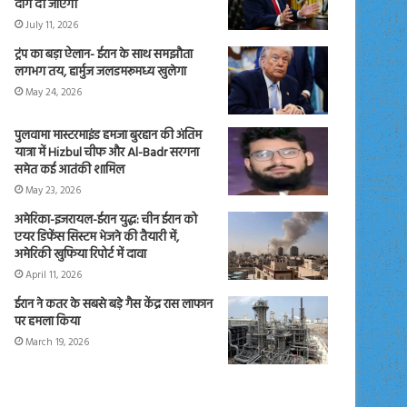
दाग दी जाएंगी
July 11, 2026
ट्रंप का बड़ा ऐलान- ईरान के साथ समझौता
लगभग तय, हार्मुज जलडमरूमध्य खुलेगा
May 24, 2026
पुलवामा मास्टरमाइंड हमजा बुरहान की अंतिम
यात्रा में Hizbul चीफ और Al-Badr सरगना
समेत कई आतंकी शामिल
May 23, 2026
अमेरिका-इजरायल-ईरान युद्ध: चीन ईरान को
एयर डिफेंस सिस्टम भेजने की तैयारी में,
अमेरिकी खुफिया रिपोर्ट में दावा
April 11, 2026
ईरान ने कतर के सबसे बड़े गैस केंद्र रास लाफान
पर हमला किया
March 19, 2026