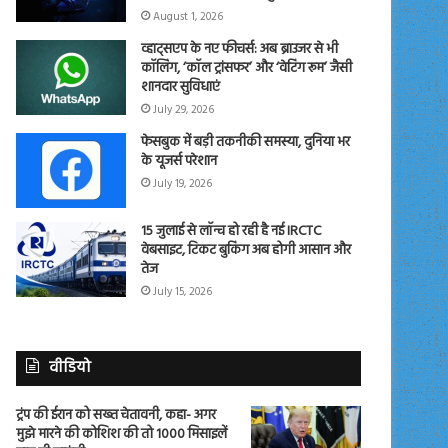
August 1, 2026
व्हाट्सएप के नए फीचर्स: अब ब्राउजर से भी
कॉलिंग, ‘कॉल ट्रांसफर’ और ‘वेटिंग रूम’ जैसी
शानदार सुविधाएं
July 29, 2026
फेसबुक में बड़ी तकनीकी समस्या, दुनिया भर
के यूजर्स परेशान
July 19, 2026
15 जुलाई से लॉन्च हो रही है नई IRCTC
वेबसाइट, टिकट बुकिंग अब होगी आसान और
तेज
July 15, 2026
वीडियो
ट्रंप की ईरान को सख्त चेतावनी, कहा- अगर
मुझे मारने की कोशिश की तो 1000 मिसाइलें