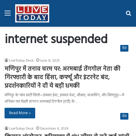
Menu
Se
fo
internet suspended
देश
LiveToday Desk
June 8, 2025
मणिपुर में तनाव चरम पर: अरमबाई तेंगगोल नेता की
गिरफ्तारी के बाद हिंसा, कर्फ्यू और इंटरनेट बंद,
प्रदर्शनकारियों ने दी ये बड़ी धमकी
मणिपुर के पांच घाटी जिलों—इंफाल ईस्ट, इंफाल वेस्ट, थौबल, ककचिंग, और बिष्णुपुर—में
शनिवार रात मेइती संगठन अरमबाई तेंगगोल (एटी) के…
Read More »
देश
LiveToday Desk
December 6, 2024