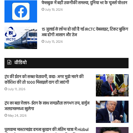
फेसबुक में बड़ी तकनीकी समस्या, दुनिया भर के यूजर्स परेशान
July 19, 2026
15 जुलाई से लॉन्च हो रही है नई IRCTC वेबसाइट, टिकट बुकिंग
अब होगी आसान और तेज
July 15, 2026
वीडियो
ट्रंप की ईरान को सख्त चेतावनी, कहा- अगर मुझे मारने की
कोशिश की तो 1000 मिसाइलें दाग दी जाएंगी
July 11, 2026
ट्रंप का बड़ा ऐलान- ईरान के साथ समझौता लगभग तय, हार्मुज
जलडमरूमध्य खुलेगा
May 24, 2026
पुलवामा मास्टरमाइंड हमजा बुरहान की अंतिम यात्रा में Hizbul