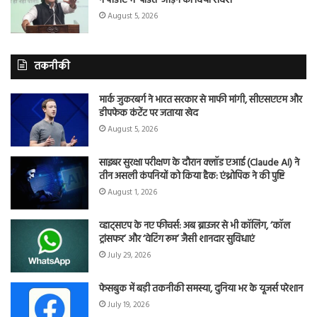
ने पीडीए में ‘पंडित’ जोड़ने का दिया संदेश
August 5, 2026
तकनीकी
मार्क जुकरबर्ग ने भारत सरकार से माफी मांगी, सीएसएएम और
डीपफेक कंटेंट पर जताया खेद
August 5, 2026
साइबर सुरक्षा परीक्षण के दौरान क्लॉड एआई (Claude AI) ने
तीन असली कंपनियों को किया हैक: एंथ्रोपिक ने की पुष्टि
August 1, 2026
व्हाट्सएप के नए फीचर्स: अब ब्राउजर से भी कॉलिंग, ‘कॉल
ट्रांसफर’ और ‘वेटिंग रूम’ जैसी शानदार सुविधाएं
July 29, 2026
फेसबुक में बड़ी तकनीकी समस्या, दुनिया भर के यूजर्स परेशान
July 19, 2026