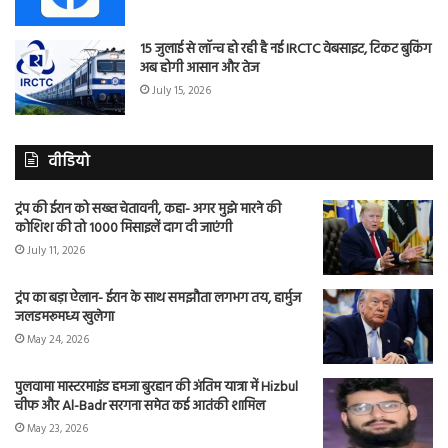
15 जुलाई से लॉन्च हो रही है नई IRCTC वेबसाइट, टिकट बुकिंग
अब होगी आसान और तेज
July 15, 2026
वीडियो
ट्रंप की ईरान को सख्त चेतावनी, कहा- अगर मुझे मारने की
कोशिश की तो 1000 मिसाइलें दाग दी जाएंगी
July 11, 2026
ट्रंप का बड़ा ऐलान- ईरान के साथ समझौता लगभग तय, हार्मुज
जलडमरूमध्य खुलेगा
May 24, 2026
पुलवामा मास्टरमाइंड हमजा बुरहान की अंतिम यात्रा में Hizbul
चीफ और Al-Badr सरगना समेत कई आतंकी शामिल
May 23, 2026