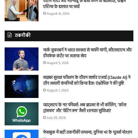
पीएम मोदी और नेतन्याहू के बीच फोन पर बातचीत, पश्चिम
एशिया के हालात पर चर्चा
August 8, 2026
तकनीकी
मार्क जुकरबर्ग ने भारत सरकार से माफी मांगी, सीएसएएम और
डीपफेक कंटेंट पर जताया खेद
August 5, 2026
साइबर सुरक्षा परीक्षण के दौरान क्लॉड एआई (Claude AI) ने
तीन असली कंपनियों को किया हैक: एंथ्रोपिक ने की पुष्टि
August 1, 2026
व्हाट्सएप के नए फीचर्स: अब ब्राउजर से भी कॉलिंग, ‘कॉल
ट्रांसफर’ और ‘वेटिंग रूम’ जैसी शानदार सुविधाएं
July 29, 2026
फेसबुक में बड़ी तकनीकी समस्या, दुनिया भर के यूजर्स परेशान