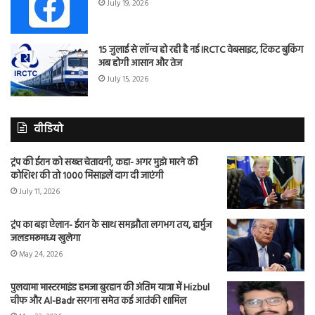
July 19, 2026
15 जुलाई से लॉन्च हो रही है नई IRCTC वेबसाइट, टिकट बुकिंग
अब होगी आसान और तेज
July 15, 2026
वीडियो
ट्रंप की ईरान को सख्त चेतावनी, कहा- अगर मुझे मारने की
कोशिश की तो 1000 मिसाइलें दाग दी जाएंगी
July 11, 2026
ट्रंप का बड़ा ऐलान- ईरान के साथ समझौता लगभग तय, हार्मुज
जलडमरूमध्य खुलेगा
May 24, 2026
पुलवामा मास्टरमाइंड हमजा बुरहान की अंतिम यात्रा में Hizbul
चीफ और Al-Badr सरगना समेत कई आतंकी शामिल