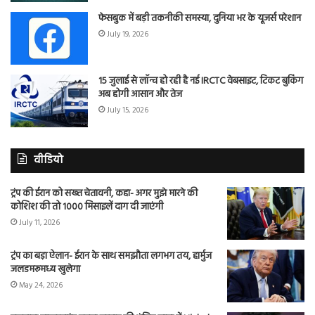
फेसबुक में बड़ी तकनीकी समस्या, दुनिया भर के यूजर्स परेशान
July 19, 2026
15 जुलाई से लॉन्च हो रही है नई IRCTC वेबसाइट, टिकट बुकिंग
अब होगी आसान और तेज
July 15, 2026
वीडियो
ट्रंप की ईरान को सख्त चेतावनी, कहा- अगर मुझे मारने की
कोशिश की तो 1000 मिसाइलें दाग दी जाएंगी
July 11, 2026
ट्रंप का बड़ा ऐलान- ईरान के साथ समझौता लगभग तय, हार्मुज
जलडमरूमध्य खुलेगा
May 24, 2026