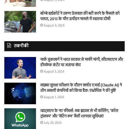
बॉम्बे हाईकोर्ट ने तरुण तेजपाल की बरी करने के फैसले को
पलटा, 2013 के यौन उत्पीड़न मामले में ठहराया दोषी
August 6, 2026
तकनीकी
मार्क जुकरबर्ग ने भारत सरकार से माफी मांगी, सीएसएएम और
डीपफेक कंटेंट पर जताया खेद
August 5, 2026
साइबर सुरक्षा परीक्षण के दौरान क्लॉड एआई (Claude AI) ने
तीन असली कंपनियों को किया हैक: एंथ्रोपिक ने की पुष्टि
August 1, 2026
व्हाट्सएप के नए फीचर्स: अब ब्राउजर से भी कॉलिंग, ‘कॉल
ट्रांसफर’ और ‘वेटिंग रूम’ जैसी शानदार सुविधाएं
July 29, 2026