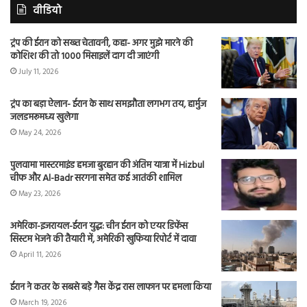
वीडियो
ट्रंप की ईरान को सख्त चेतावनी, कहा- अगर मुझे मारने की
कोशिश की तो 1000 मिसाइलें दाग दी जाएंगी
July 11, 2026
ट्रंप का बड़ा ऐलान- ईरान के साथ समझौता लगभग तय, हार्मुज
जलडमरूमध्य खुलेगा
May 24, 2026
पुलवामा मास्टरमाइंड हमजा बुरहान की अंतिम यात्रा में Hizbul
चीफ और Al-Badr सरगना समेत कई आतंकी शामिल
May 23, 2026
अमेरिका-इजरायल-ईरान युद्ध: चीन ईरान को एयर डिफेंस
सिस्टम भेजने की तैयारी में, अमेरिकी खुफिया रिपोर्ट में दावा
April 11, 2026
ईरान ने कतर के सबसे बड़े गैस केंद्र रास लाफान पर हमला किया
March 19, 2026