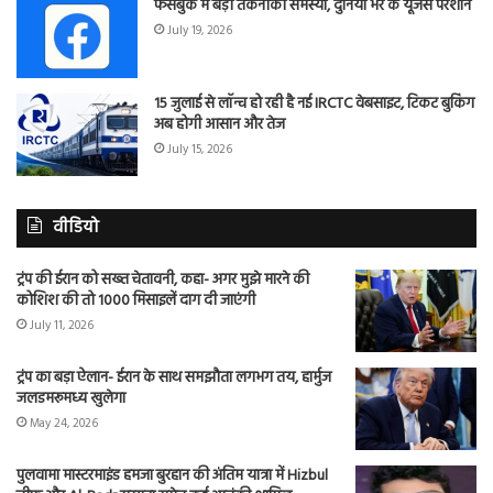
फेसबुक में बड़ी तकनीकी समस्या, दुनिया भर के यूजर्स परेशान
July 19, 2026
15 जुलाई से लॉन्च हो रही है नई IRCTC वेबसाइट, टिकट बुकिंग
अब होगी आसान और तेज
July 15, 2026
वीडियो
ट्रंप की ईरान को सख्त चेतावनी, कहा- अगर मुझे मारने की
कोशिश की तो 1000 मिसाइलें दाग दी जाएंगी
July 11, 2026
ट्रंप का बड़ा ऐलान- ईरान के साथ समझौता लगभग तय, हार्मुज
जलडमरूमध्य खुलेगा
May 24, 2026
पुलवामा मास्टरमाइंड हमजा बुरहान की अंतिम यात्रा में Hizbul