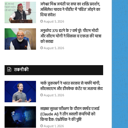
जनेश्वर मिश्र जयंती पर सपा का शक्ति प्रदर्शन,
अखिलेश यादव ने पीडीए में ‘पंडित’ जोड़ने का
दिया संदेश
August 5, 2026
अनुच्छेद 370 हटने के 7 वर्ष पूरे: पीएम मोदी
और सीएम योगी ने विकास व एकता की यात्रा
को सराहा
August 5, 2026
तकनीकी
मार्क जुकरबर्ग ने भारत सरकार से माफी मांगी,
सीएसएएम और डीपफेक कंटेंट पर जताया खेद
August 5, 2026
साइबर सुरक्षा परीक्षण के दौरान क्लॉड एआई
(Claude AI) ने तीन असली कंपनियों को
किया हैक: एंथ्रोपिक ने की पुष्टि
August 1, 2026