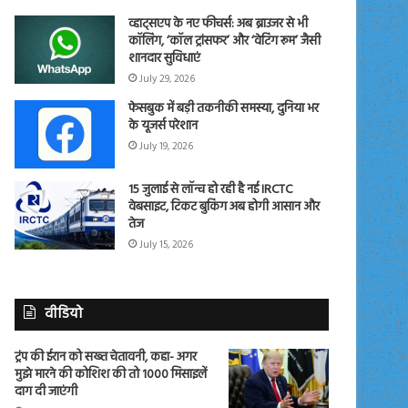
व्हाट्सएप के नए फीचर्स: अब ब्राउजर से भी
कॉलिंग, ‘कॉल ट्रांसफर’ और ‘वेटिंग रूम’ जैसी
शानदार सुविधाएं
July 29, 2026
फेसबुक में बड़ी तकनीकी समस्या, दुनिया भर
के यूजर्स परेशान
July 19, 2026
15 जुलाई से लॉन्च हो रही है नई IRCTC
वेबसाइट, टिकट बुकिंग अब होगी आसान और
तेज
July 15, 2026
वीडियो
ट्रंप की ईरान को सख्त चेतावनी, कहा- अगर
मुझे मारने की कोशिश की तो 1000 मिसाइलें
दाग दी जाएंगी