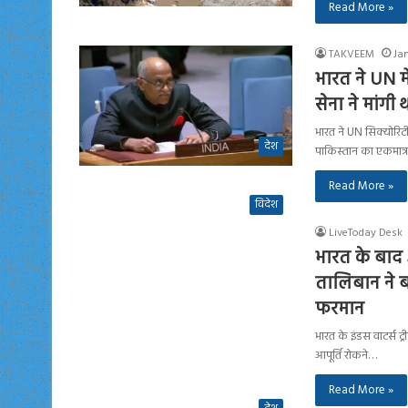
Read More »
TAKVEEM
Ja
भारत ने UN म
सेना ने मांगी
भारत ने UN सिक्योरिट
देश
पाकिस्तान का एकमात्
Read More »
विदेश
LiveToday Desk
भारत के बाद 
तालिबान ने ब
फरमान
भारत के इंडस वाटर्स 
आपूर्ति रोकने…
Read More »