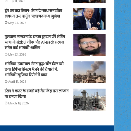
July 11, 2026
ट्रंप का बड़ा ऐलान- ईरान के साथ समझौता
लगभग तय, हार्मुज जलडमरूमध्य खुलेगा
May 24, 2026
पुलवामा मास्टरमाइंड हमजा बुरहान की अंतिम
यात्रा में Hizbul चीफ और Al-Badr सरगना
समेत कई आतंकी शामिल
May 23, 2026
अमेरिका-इजरायल-ईरान युद्ध: चीन ईरान को
एयर डिफेंस सिस्टम भेजने की तैयारी में,
अमेरिकी खुफिया रिपोर्ट में दावा
April 11, 2026
ईरान ने कतर के सबसे बड़े गैस केंद्र रास लाफान
पर हमला किया
March 19, 2026