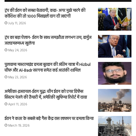
ट्रंप की ईरान को सख्त चेतावनी, कहा- अगर मुझे मारने की
कोशिश की तो 1000 मिसाइलें दाग दी जाएंगी
July 11, 2026
ट्रंप का बड़ा ऐलान- ईरान के साथ समझौता लगभग तय, हार्मुज
जलडमरूमध्य खुलेगा
May 24, 2026
पुलवामा मास्टरमाइंड हमजा बुरहान की अंतिम यात्रा में Hizbul
चीफ और Al-Badr सरगना समेत कई आतंकी शामिल
May 23, 2026
अमेरिका-इजरायल-ईरान युद्ध: चीन ईरान को एयर डिफेंस
सिस्टम भेजने की तैयारी में, अमेरिकी खुफिया रिपोर्ट में दावा
April 11, 2026
ईरान ने कतर के सबसे बड़े गैस केंद्र रास लाफान पर हमला किया
March 19, 2026