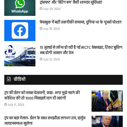
ट्रांसफर’ और ‘वेटिंग रूम’ जैसी शानदार सुविधाएं
July 29, 2026
फेसबुक में बड़ी तकनीकी समस्या, दुनिया भर के यूजर्स परेशान
July 19, 2026
15 जुलाई से लॉन्च हो रही है नई IRCTC वेबसाइट, टिकट बुकिंग
अब होगी आसान और तेज
July 15, 2026
वीडियो
ट्रंप की ईरान को सख्त चेतावनी, कहा- अगर मुझे मारने की
कोशिश की तो 1000 मिसाइलें दाग दी जाएंगी
July 11, 2026
ट्रंप का बड़ा ऐलान- ईरान के साथ समझौता लगभग तय, हार्मुज
जलडमरूमध्य खुलेगा