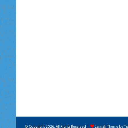
© Copyright 2026, All Rights Reserved |
Jannah Theme by Ti