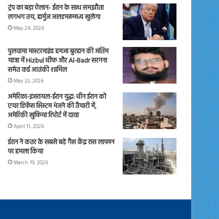
ट्रंप का बड़ा ऐलान- ईरान के साथ समझौता
लगभग तय, हार्मुज जलडमरूमध्य खुलेगा
May 24, 2026
पुलवामा मास्टरमाइंड हमजा बुरहान की अंतिम
यात्रा में Hizbul चीफ और Al-Badr सरगना
समेत कई आतंकी शामिल
May 23, 2026
अमेरिका-इजरायल-ईरान युद्ध: चीन ईरान को
एयर डिफेंस सिस्टम भेजने की तैयारी में,
अमेरिकी खुफिया रिपोर्ट में दावा
April 11, 2026
ईरान ने कतर के सबसे बड़े गैस केंद्र रास लाफान
पर हमला किया
March 19, 2026