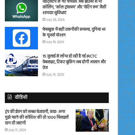
व्हाट्सएप के नए फीचर्स: अब ब्राउजर से भी
कॉलिंग, ‘कॉल ट्रांसफर’ और ‘वेटिंग रूम’ जैसी
शानदार सुविधाएं
July 29, 2026
फेसबुक में बड़ी तकनीकी समस्या, दुनिया भर
के यूजर्स परेशान
July 19, 2026
15 जुलाई से लॉन्च हो रही है नई IRCTC
वेबसाइट, टिकट बुकिंग अब होगी आसान और
तेज
July 15, 2026
वीडियो
ट्रंप की ईरान को सख्त चेतावनी, कहा- अगर
मुझे मारने की कोशिश की तो 1000 मिसाइलें
दाग दी जाएंगी
July 11, 2026