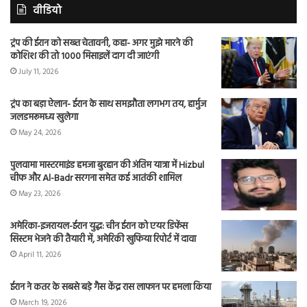
वीडियो
ट्रंप की ईरान को सख्त चेतावनी, कहा- अगर मुझे मारने की
कोशिश की तो 1000 मिसाइलें दाग दी जाएंगी
July 11, 2026
ट्रंप का बड़ा ऐलान- ईरान के साथ समझौता लगभग तय, हार्मुज
जलडमरूमध्य खुलेगा
May 24, 2026
पुलवामा मास्टरमाइंड हमजा बुरहान की अंतिम यात्रा में Hizbul
चीफ और Al-Badr सरगना समेत कई आतंकी शामिल
May 23, 2026
अमेरिका-इजरायल-ईरान युद्ध: चीन ईरान को एयर डिफेंस
सिस्टम भेजने की तैयारी में, अमेरिकी खुफिया रिपोर्ट में दावा
April 11, 2026
ईरान ने कतर के सबसे बड़े गैस केंद्र रास लाफान पर हमला किया
March 19, 2026