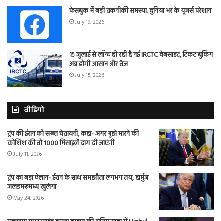
फेसबुक में बड़ी तकनीकी समस्या, दुनिया भर के यूजर्स परेशान
July 19, 2026
15 जुलाई से लॉन्च हो रही है नई IRCTC वेबसाइट, टिकट बुकिंग
अब होगी आसान और तेज
July 15, 2026
वीडियो
ट्रंप की ईरान को सख्त चेतावनी, कहा- अगर मुझे मारने की
कोशिश की तो 1000 मिसाइलें दाग दी जाएंगी
July 11, 2026
ट्रंप का बड़ा ऐलान- ईरान के साथ समझौता लगभग तय, हार्मुज
जलडमरूमध्य खुलेगा
May 24, 2026