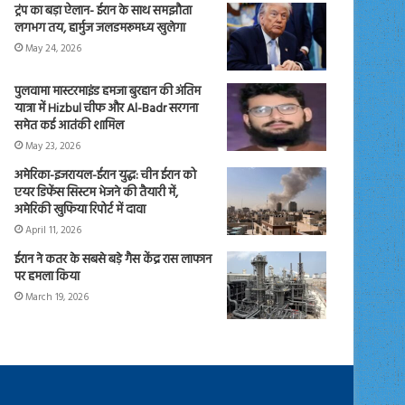
ट्रंप का बड़ा ऐलान- ईरान के साथ समझौता
लगभग तय, हार्मुज जलडमरूमध्य खुलेगा
May 24, 2026
पुलवामा मास्टरमाइंड हमजा बुरहान की अंतिम
यात्रा में Hizbul चीफ और Al-Badr सरगना
समेत कई आतंकी शामिल
May 23, 2026
अमेरिका-इजरायल-ईरान युद्ध: चीन ईरान को
एयर डिफेंस सिस्टम भेजने की तैयारी में,
अमेरिकी खुफिया रिपोर्ट में दावा
April 11, 2026
ईरान ने कतर के सबसे बड़े गैस केंद्र रास लाफान
पर हमला किया
March 19, 2026