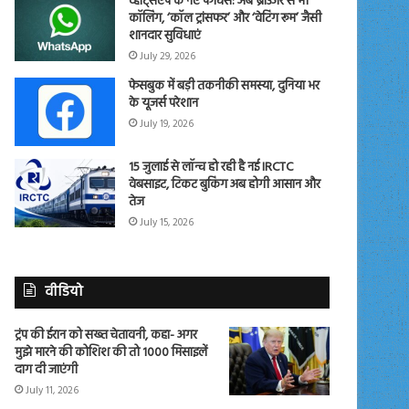
व्हाट्सएप के नए फीचर्स: अब ब्राउजर से भी
कॉलिंग, ‘कॉल ट्रांसफर’ और ‘वेटिंग रूम’ जैसी
शानदार सुविधाएं
July 29, 2026
फेसबुक में बड़ी तकनीकी समस्या, दुनिया भर
के यूजर्स परेशान
July 19, 2026
15 जुलाई से लॉन्च हो रही है नई IRCTC
वेबसाइट, टिकट बुकिंग अब होगी आसान और
तेज
July 15, 2026
वीडियो
ट्रंप की ईरान को सख्त चेतावनी, कहा- अगर
मुझे मारने की कोशिश की तो 1000 मिसाइलें
दाग दी जाएंगी
July 11, 2026