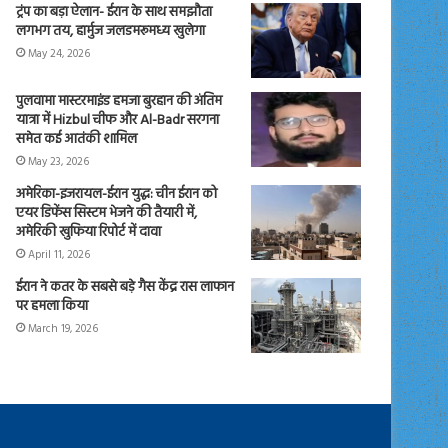
ट्रंप का बड़ा ऐलान- ईरान के साथ समझौता
लगभग तय, हार्मुज जलडमरूमध्य खुलेगा
May 24, 2026
पुलवामा मास्टरमाइंड हमजा बुरहान की अंतिम
यात्रा में Hizbul चीफ और Al-Badr सरगना
समेत कई आतंकी शामिल
May 23, 2026
अमेरिका-इजरायल-ईरान युद्ध: चीन ईरान को
एयर डिफेंस सिस्टम भेजने की तैयारी में,
अमेरिकी खुफिया रिपोर्ट में दावा
April 11, 2026
ईरान ने कतर के सबसे बड़े गैस केंद्र रास लाफान
पर हमला किया
March 19, 2026