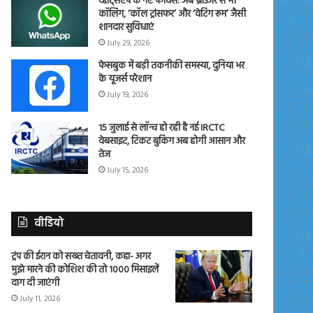
व्हाट्सएप के नए फीचर्स: अब ब्राउजर से भी
कॉलिंग, ‘कॉल ट्रांसफर’ और ‘वेटिंग रूम’ जैसी
शानदार सुविधाएं
July 29, 2026
फेसबुक में बड़ी तकनीकी समस्या, दुनिया भर
के यूजर्स परेशान
July 19, 2026
15 जुलाई से लॉन्च हो रही है नई IRCTC
वेबसाइट, टिकट बुकिंग अब होगी आसान और
तेज
July 15, 2026
वीडियो
ट्रंप की ईरान को सख्त चेतावनी, कहा- अगर
मुझे मारने की कोशिश की तो 1000 मिसाइलें
दाग दी जाएंगी
July 11, 2026