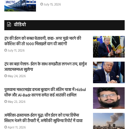
July 15, 2026
वीडियो
ट्रंप की ईरान को सख्त चेतावनी, कहा- अगर मुझे मारने की
कोशिश की तो 1000 मिसाइलें दाग दी जाएंगी
July 11, 2026
ट्रंप का बड़ा ऐलान- ईरान के साथ समझौता लगभग तय, हार्मुज
जलडमरूमध्य खुलेगा
May 24, 2026
पुलवामा मास्टरमाइंड हमजा बुरहान की अंतिम यात्रा में Hizbul
चीफ और Al-Badr सरगना समेत कई आतंकी शामिल
May 23, 2026
अमेरिका-इजरायल-ईरान युद्ध: चीन ईरान को एयर डिफेंस
सिस्टम भेजने की तैयारी में, अमेरिकी खुफिया रिपोर्ट में दावा
April 11, 2026