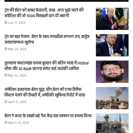
ट्रंप की ईरान को सख्त चेतावनी, कहा- अगर मुझे मारने की
कोशिश की तो 1000 मिसाइलें दाग दी जाएंगी
July 11, 2026
ट्रंप का बड़ा ऐलान- ईरान के साथ समझौता लगभग तय, हार्मुज
जलडमरूमध्य खुलेगा
May 24, 2026
पुलवामा मास्टरमाइंड हमजा बुरहान की अंतिम यात्रा में Hizbul
चीफ और Al-Badr सरगना समेत कई आतंकी शामिल
May 23, 2026
अमेरिका-इजरायल-ईरान युद्ध: चीन ईरान को एयर डिफेंस
सिस्टम भेजने की तैयारी में, अमेरिकी खुफिया रिपोर्ट में दावा
April 11, 2026
ईरान ने कतर के सबसे बड़े गैस केंद्र रास लाफान पर हमला किया
March 19, 2026